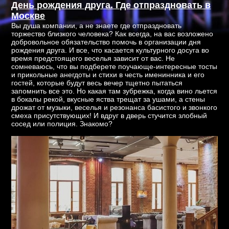
День рождения друга. Где отпраздновать в
Москве
Вы душа компании, а не знаете где отпраздновать
торжество близкого человека? Как всегда, на вас возложено
добровольное обязательство помочь в организации дня
рождения друга. И все, что касается культурного досуга во
время предстоящего веселья зависит от вас. Не
сомневаюсь, что вы подберете поучающе-интересные тосты
и прикольные анегдоты и стихи в честь именинника и его
гостей, которые будут весь вечер тщетно пытаться
запомнить все это. Но какая там зубрежка, когда вино льется
в бокалы рекой, вкусные яства трещат за ушами, а стены
дрожат от музыки, веселья и резонанса басистого и звонкого
смеха присутствующих! И вдруг в дверь стучится злобный
сосед или полиция. Знакомо?