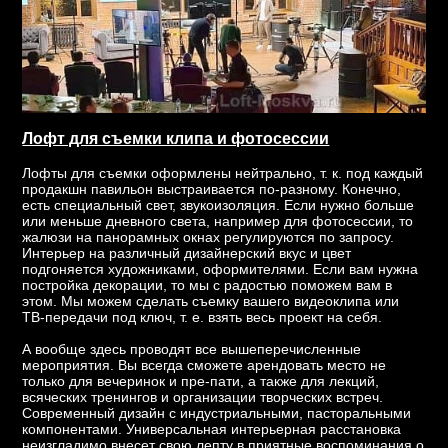
Лофт для съемки клипа и фотосессии
Лофты для съемки оформлены нейтрально, т. к. под каждый
продакшн павильон выстраивается по-разному. Конечно,
есть специальный свет, звукоизоляция. Если нужно больше
или меньше дневного света, например для фотосессии, то
жалюзи на панорамных окнах регулируются по запросу.
Интерьер на различный дизайнерский вкус и цвет
подгоняется художниками, оформителями. Если вам нужна
постройка декорации, то мы с радостью поможем вам в
этом. Мы можем сделать съемку вашего видеоклипа или
ТВ-передачи под ключ, т. е. взять весь проект на себя.
А вообще здесь проводят все вышеперечисленные
мероприятия. Вы всегда сможете арендовать место не
только для вечеринок и пре-пати, а также для лекций,
всяческих тренингов и организации творческих встреч.
Современный дизайн с индустриальными, пасторальными
компонентами. Универсальная интерьерная расстановка
неизгладимо внесет свою лепту в приятные воспоминания о