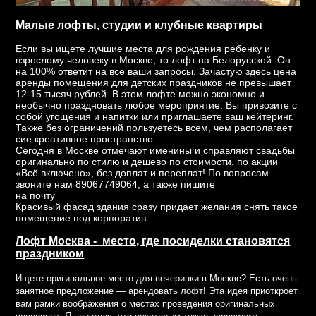
Малые лофты, студии и клубные квартиры
Если вы ищете лучшие места для рождения ребенку и
взрослому человеку в Москве, то лофт на Белорусской. Он
на 100% ответит на все ваши запросы. Зачастую здесь цена
аренды помещения для детских праздников не превышает
12-15 тысяч рублей. В этом лофте можно экономно и
необычно праздновать любое мероприятие. Вы привозите с
собой угощения и напитки или приглашаете ваш кейтеринг.
Также без ограничений пользуетесь всем, чем располагает
сие креативное пространство.
Сегодня в Москве отмечают именины и справляют свадьбы
оригинально по стилю и дешево по стоимости, по акции
«Всё включено», без доплат и переплат! По вопросам
звоните нам 89067749064, а также пишите
на почту
Красивый фасад здания сразу придает желания снять такое
помещение под корпоратив.
Лофт
Москва -
место, где посиделки становятся
праздником
Ищете оригинальное место для вечеринки в Москве? Есть очень
занятное предложение — арендовать лофт! Эта идея приоткроет
вам рамки воображения о местах проведения оригинальных