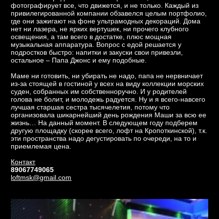
фотографирует все, что движется, и не только. Каждый из
привилегированной компании обзавелся целым портфолио,
где они зажигают на фоне ультрамодных декораций. Дома
нет ни лазера, не ярких вертушек, ни прочего клубного
освещения, а там всего в достатке, плюс мощная
музыкальная аппаратура. Вопрос с едой решается у
подростков быстро: напитки и закуски свои привезли,
остальное – Папа Джонс и ему подобные.
Маме ни готовить, ни убирать не надо, папа не нервничает
из-за стоящей в гостиной у всех на виду коллекции морских
суден, собранных им собственноручно. И у родителей
голова не болит, и молодежь радуется. Ну и я всего-навсего
лучшая старшая сестра тысячелетия, потому что
организовала шикарнейший день рождения Маши за всю ее
жизнь… На данный момент. В следующем году подберем
другую площадку (скорее всего, лофт на Кропоткинской), т.к.
эти пространства надо дегустировать по очереди, на то и
приемлемая цена.
Контакт
89067749065
loftmsk@gmail.com