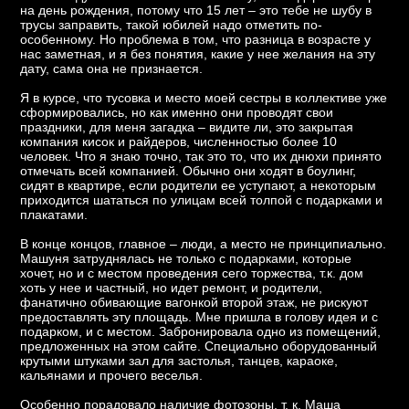
на день рождения, потому что 15 лет – это тебе не шубу в
трусы заправить, такой юбилей надо отметить по-
особенному. Но проблема в том, что разница в возрасте у
нас заметная, и я без понятия, какие у нее желания на эту
дату, сама она не признается.
Я в курсе, что тусовка и место моей сестры в коллективе уже
сформировались, но как именно они проводят свои
праздники, для меня загадка – видите ли, это закрытая
компания кисок и райдеров, численностью более 10
человек. Что я знаю точно, так это то, что их днюхи принято
отмечать всей компанией. Обычно они ходят в боулинг,
сидят в квартире, если родители ее уступают, а некоторым
приходится шататься по улицам всей толпой с подарками и
плакатами.
В конце концов, главное – люди, а место не принципиально.
Машуня затруднялась не только с подарками, которые
хочет, но и с местом проведения сего торжества, т.к. дом
хоть у нее и частный, но идет ремонт, и родители,
фанатично обивающие вагонкой второй этаж, не рискуют
предоставлять эту площадь. Мне пришла в голову идея и с
подарком, и с местом. Забронировала одно из помещений,
предложенных на этом сайте. Специально оборудованный
крутыми штуками зал для застолья, танцев, караоке,
кальянами и прочего веселья.
Особенно порадовало наличие фотозоны, т. к. Маша